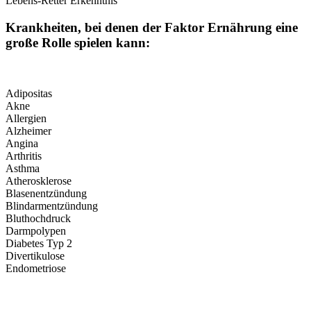
Lebens-Retter Erkenntnis
Krankheiten, bei denen der Faktor Ernährung eine
große Rolle spielen kann:
Adipositas
Akne
Allergien
Alzheimer
Angina
Arthritis
Asthma
Atherosklerose
Blasenentzündung
Blindarmentzündung
Bluthochdruck
Darmpolypen
Diabetes Typ 2
Divertikulose
Endometriose