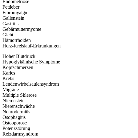
Endometriose
Fettleber
Fibromyalgie
Gallenstein
Gastritis
Gebärmutter­myome
Gicht
Hämorrhoiden
Herz-Kreislauf-­Erkrankungen
Hoher Blutdruck
Hypoglykämische Symptome
Kopfschmerzen
Karies
Krebs
Lendenwirbel­säulensyndrom
Migräne
Multiple Sklerose
Nierenstein
Nierenschwäche
Neurodermitis
Ösophagitis
Osteoporose
Potenzstörung
Reizdarmsyndrom