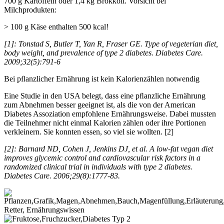
700 g Kartoffeln oder 1,4 kg Brokkoli. Vorsicht bei
Milchprodukten:
> 100 g Käse enthalten 500 kcal!
[1]: Tonstad S, Butler T, Yan R, Fraser GE. Type of vegeterian diet,
body weight, and prevalence of type 2 diabetes. Diabetes Care.
2009;32(5):791-6
Bei pﬂanzlicher Ernährung ist kein Kalorienzählen notwendig
Eine Studie in den USA belegt, dass eine pﬂanzliche Ernährung
zum Abnehmen besser geeignet ist, als die von der American
Diabetes Assoziation empfohlene Ernährungsweise. Dabei mussten
die Teilnehmer nicht einmal Kalorien zählen oder ihre Portionen
verkleinern. Sie konnten essen, so viel sie wollten. [2]
[2]: Barnard ND, Cohen J, Jenkins DJ, et al. A low-fat vegan diet
improves glycemic control and cardiovascular risk factors in a
randomized clinical trial in individuals with type 2 diabetes.
Diabetes Care. 2006;29(8):1777-83.