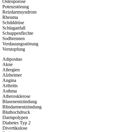
Osteoporose
Potenzstörung
Reizdarmsyndrom
Rheuma
Schilddrüse
Schlaganfall
Schuppenflechte
Sodbrennen
Verdauungsstörung
Verstopfung
Adipositas
Akne
Allergien
Alzheimer
Angina
Arthritis
Asthma
Atherosklerose
Blasenentzündung
Blindarm­entzündung
Bluthochdruck
Darmpolypen
Diabetes Typ 2
Divertikulose