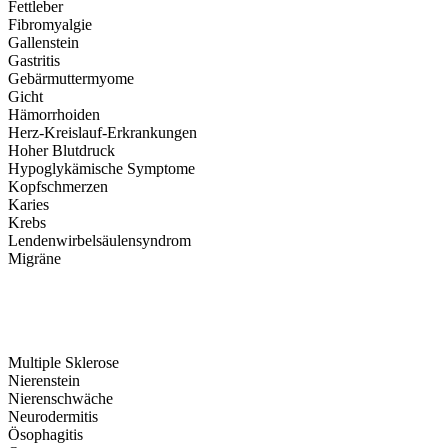
Fettleber
Fibromyalgie
Gallenstein
Gastritis
Gebärmuttermyome
Gicht
Hämorrhoiden
Herz-Kreislauf-Erkrankungen
Hoher Blutdruck
Hypoglykämische Symptome
Kopfschmerzen
Karies
Krebs
Lendenwirbelsäulensyndrom
Migräne
Multiple Sklerose
Nierenstein
Nierenschwäche
Neurodermitis
Ösophagitis