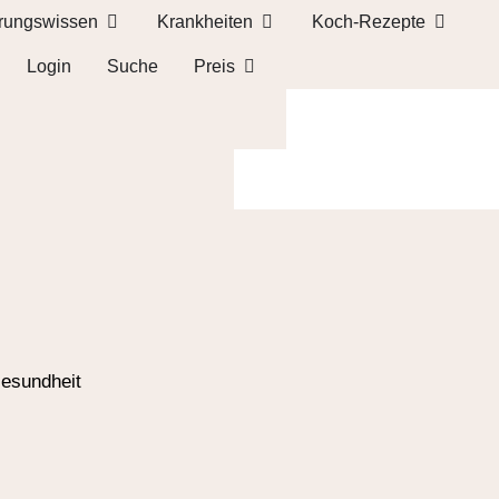
rungswissen
Krankheiten
Koch-Rezepte
Login
Suche
Preis
> Zur Warteliste
zurück zur Community