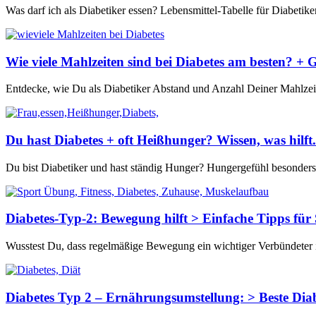
Was darf ich als Diabetiker essen? Lebensmittel-Tabelle für Diabetiker
Wie viele Mahlzeiten sind bei Diabetes am besten? + 
Entdecke, wie Du als Diabetiker Abstand und Anzahl Deiner Mahlzeite
Du hast Diabetes + oft Heißhunger? Wissen, was hilft.
Du bist Diabetiker und hast ständig Hunger? Hungergefühl besonders 
Diabetes-Typ-2: Bewegung hilft > Einfache Tipps für
Wusstest Du, dass regelmäßige Bewegung ein wichtiger Verbündeter 
Diabetes Typ 2 – Ernährungs­umstellung: > Beste Diab