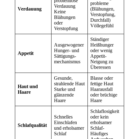
problemlose
probleme
Verdauung
Verdauung
(Blähungen,
Keine
Verstopfung,
Blähungen
Durchfall)
oder
Völlegefühl
Verstopfung
Ständiger
Ausgewogener
Heißhunger
Hunger- und
oder wenig
Appetit
Sättigungs­
Appetit-
mechan­ismus
Neigung zu
Überessen
Gesunde,
Blasse oder
strahlende Haut
fettige Haut
Haut und
Starke und
Haarausfall
Haare
glänzende
oder brüchige
Haare
Haare
Schlaflosig­keit
Schnelles
oder kein
Einschlafen
erholsamer
Schlafqualität
und erholsamer
Schlaf-
Schlaf
Häufiges