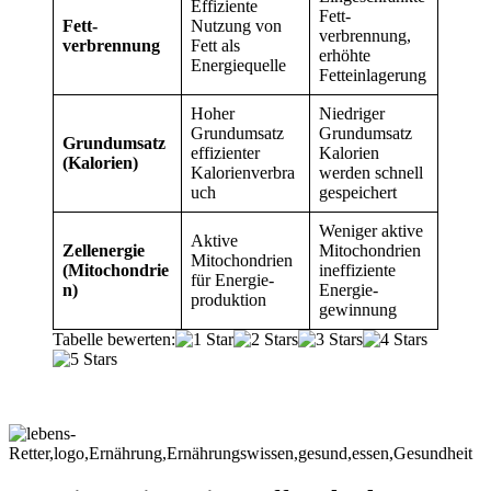
Effiziente
Fett­
Fett­
Nutzung von
verbrennung,
verbrennung
Fett als
erhöhte
Energiequelle
Fetteinlagerung
Hoher
Niedriger
Grundumsatz
Grundumsatz
Grund­umsatz
effizienter
Kalorien
(Kalorien)
Kalorienverbra
werden schnell
uch
gespeichert
Weniger aktive
Aktive
Zellenergie
Mitochondrien
Mitochon­drien
(Mitochondrie
ineffiziente
für Energie­
n)
Energie­
produktion
gewinnung
Tabelle bewerten: