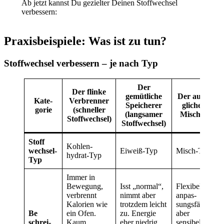
Ab jetzt kannst Du gezielter Deinen Stoffwechsel
verbessern:
Praxisbeispiele: Was ist zu tun?
Stoffwechsel verbessern – je nach Typ
Der
Der flinke
gemütliche
Der ausge­
Kate­
Verbren­ner
Spei­cherer
glichene
gorie
(schneller
(lang­samer
Misch­typ
Stoff­wechsel)
Stoff­wechsel)
Stoff
Kohlen­
wechsel-
Eiweiß-Typ
Misch-Typ
hydrat-Typ
Typ
Immer in
Bewegung,
Isst „normal“,
Flexibel und
verbrennt
nimmt aber
anpas­
Kalorien wie
trotzdem leicht
sungsfähig,
Be
ein Ofen.
zu. Energie
aber
schrei­
Kaum
eher niedrig,
sensibel bei