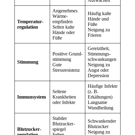
Aufwachen
Angenehmes
Häufig kalte
Wärme­
Hände und
Temperatur­
empfinden
Füße
regulation
Selten kalte
Neigung zu
Hände oder
Frieren
Füße
Gereiztheit,
Positive Grund­
Stimmungs­
stimmung
schwankungen
Stimmung
Gute
Neigung zu
Stressresistenz
Angst oder
Depression
Häufige Infekte
Seltene
(z. B.
Immun­system
Krankheiten
Erkältungen)
oder Infekte
Langsame
Wund­heilung
Stabiler
Schwankender
Blutzucker­
Blutzucker
Blutzucker­
spiegel
Neigung zu
regulation
Selten