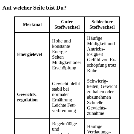
Auf welcher Seite bist Du?
Guter
Schlechter
Merkmal
Stoffwechsel
Stoffwechsel
Häufige
Hohe und
Müdigkeit und
konstante
Antriebs­
Energie
Energielevel
losigkeit
Selten
Gefühl von Er­
Müdigkeit oder
schöpfung trotz
Erschöpfung
Ruhe
Schwierig­
Gewicht bleibt
keiten, Gewicht
stabil bei
zu halten oder
Gewichts­
normaler
abzunehmen
regulation
Ernährung
Schnelle
Leichte Fett­
Gewichts­
verbrennung
zunahme
Regelmäßige
Häufige
und
Verdauungs­