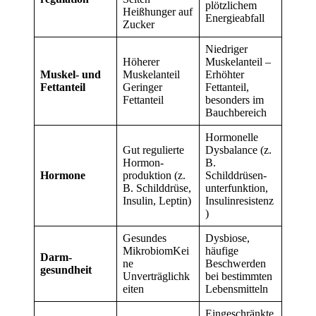
plötzlichem
Heißhunger auf
Energie­abfall
Zucker
Niedriger
Höherer
Muskelanteil –
Muskel- und
Muskelanteil
Erhöhter
Fett­anteil
Geringer
Fettanteil,
Fettanteil
besonders im
Bauchbereich
Hormonelle
Gut regulierte
Dysbalance (z.
Hormon­
B.
Hormone
produktion (z.
Schilddrüsen­
B. Schilddrüse,
unterfunktion,
Insulin, Leptin)
Insulinresistenz
)
Gesundes
Dysbiose,
MikrobiomKei
häufige
Darm­
ne
Beschwerden
gesundheit
Unverträglichk
bei bestimmten
eiten
Leben­smitteln
Eingeschränkte