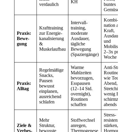
KH
verdaulich
buntes
Gemüse)
Kombi­
Intervall­
nation aus
Krafttraining
training,
Kraft,
Praxis:
zur Energie­
moderate
Ausdauer
Bewe­
kanalisierung
Ausdauer,
und
gung
&
tägliche
Mobilisation
Muskelaufbau
Bewegung
2–3x pro
(Spaziergänge)
Woche
Warme
Anti-Stress-
Regel­mäßige
Mahlzeiten
Routinen
Snacks,
bevorzugen,
wie Tee am
Pausen
Praxis:
Esspausen
Abend,
bewusst
Alltag
(12–14 Std.
Stretching,
einplanen,
overnight),
wenig Bild­
ausreichend
Routinen
schirmzeit
schlafen
schaffen
abends
Stress­
Mehr
Stoff­wechsel
resistenz
Ziele &
Struktur,
anregen,
stärken,
Verbes­
bewusste
Thermo­genese
Hormon­