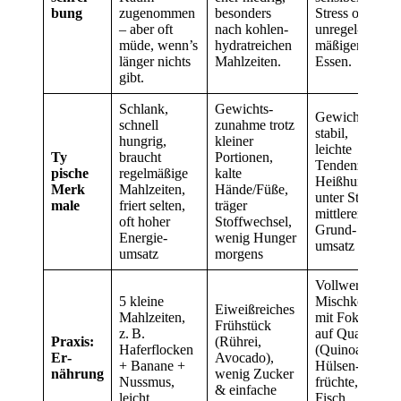
bung
zugenommen
besonders
Stress oder
– aber oft
nach kohlen­
unregel­
müde, wenn’s
hydrat­reichen
mäßigem
länger nichts
Mahl­zeiten.
Essen.
gibt.
Schlank,
Gewichts­
Gewicht
schnell
zunahme trotz
stabil,
hungrig,
kleiner
leichte
Ty
braucht
Portionen,
Tendenz zu
pische
regelmäßige
kalte
Heiß­hunger
Merk
Mahlzeiten,
Hände/Füße,
unter Stress,
male
friert selten,
träger
mittlerer
oft hoher
Stoffwechsel,
Grund­
Energie­
wenig Hunger
umsatz
umsatz
morgens
Voll
wertige
5 kleine
Mischkost
Eiweiß­reiches
Mahlzeiten,
mit Fokus
Frühstück
z. B.
auf Qualität
Praxis:
(Rührei,
Haferflocken
(Quinoa,
Er­
Avocado),
+ Banane +
Hülsen­
nährung
wenig Zucker
Nussmus,
früchte,
& einfache
leicht
Fisch,