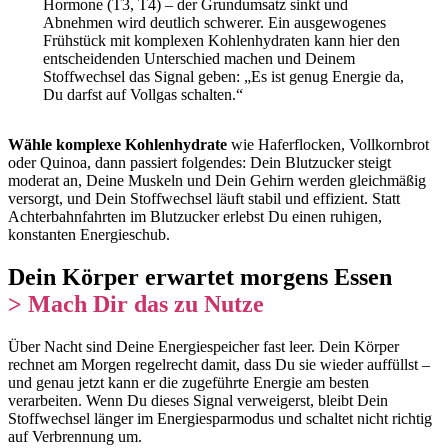
Hormone (T3, T4) – der Grundumsatz sinkt und
Abnehmen wird deutlich schwerer. Ein ausgewogenes
Frühstück mit komplexen Kohlenhydraten kann hier den
entscheidenden Unterschied machen und Deinem
Stoffwechsel das Signal geben: „Es ist genug Energie da,
Du darfst auf Vollgas schalten.“
Wähle komplexe Kohlenhydrate
wie Haferflocken, Vollkornbrot
oder Quinoa, dann passiert folgendes: Dein Blutzucker steigt
moderat an, Deine Muskeln und Dein Gehirn werden gleichmäßig
versorgt, und Dein Stoffwechsel läuft stabil und effizient. Statt
Achterbahnfahrten im Blutzucker erlebst Du einen ruhigen,
konstanten Energieschub.
Dein Körper erwartet morgens Essen
> Mach Dir das zu Nutze
Über Nacht sind Deine Energiespeicher fast leer. Dein Körper
rechnet am Morgen regelrecht damit, dass Du sie wieder auffüllst –
und genau jetzt kann er die zugeführte Energie am besten
verarbeiten. Wenn Du dieses Signal verweigerst, bleibt Dein
Stoffwechsel länger im Energiesparmodus und schaltet nicht richtig
auf Verbrennung um.