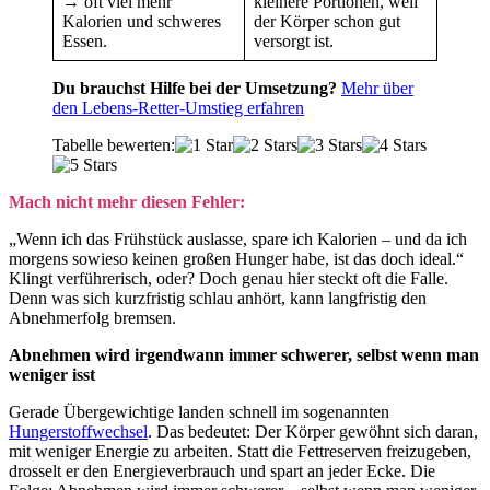
→ oft viel mehr
kleinere Portionen, weil
Kalorien und schweres
der Körper schon gut
Essen.
versorgt ist.
Du brauchst Hilfe bei der Umsetzung?
Mehr über
den Lebens-Retter-Umstieg erfahren
Tabelle bewerten:
Mach nicht mehr diesen Fehler:
„Wenn ich das Frühstück auslasse, spare ich Kalorien – und da ich
morgens sowieso keinen großen Hunger habe, ist das doch ideal.“
Klingt verführerisch, oder? Doch genau hier steckt oft die Falle.
Denn was sich kurzfristig schlau anhört, kann langfristig den
Abnehmerfolg bremsen.
Abnehmen wird irgendwann immer schwerer, selbst wenn man
weniger isst
Gerade Übergewichtige landen schnell im sogenannten
Hungerstoffwechsel
. Das bedeutet: Der Körper gewöhnt sich daran,
mit weniger Energie zu arbeiten. Statt die Fettreserven freizugeben,
drosselt er den Energieverbrauch und spart an jeder Ecke. Die