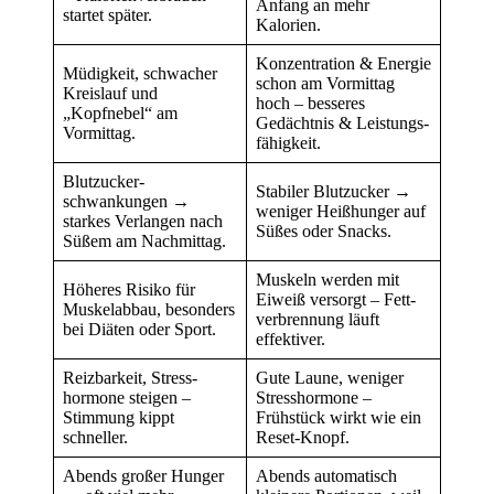
Anfang an mehr
startet später.
Kalorien.
Konzentration & Energie
Müdigkeit, schwacher
schon am Vormittag
Kreis­lauf und
hoch – besseres
„Kopfnebel“ am
Gedächtnis & Leistungs­
Vormittag.
fähigkeit.
Blutzucker­
Stabiler Blutzucker →
schwankungen →
weniger Heiß­hunger auf
starkes Verlangen nach
Süßes oder Snacks.
Süßem am Nachmittag.
Muskeln werden mit
Höheres Risiko für
Eiweiß versorgt – Fett­
Muskel­abbau, besonders
verbrennung läuft
bei Diäten oder Sport.
effektiver.
Reizbarkeit, Stress­
Gute Laune, weniger
hormone steigen –
Stress­hormone –
Stimmung kippt
Frühstück wirkt wie ein
schneller.
Reset-Knopf.
Abends großer Hunger
Abends automatisch