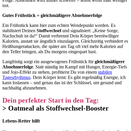
Folge: Abnehmen wird immer schwerer – selbst wenn man weniger
isst.
Gutes Frühstück =
gleichmäßigere Abnehmerfolge
Ein Frühstück kann hier zum echten Wendepunkt werden. Es
stabilisiert Deinen
Stoffwechsel
und signalisiert: „Keine Sorge,
Nachschub ist da!“ Damit verbrennt Dein Körper bereitwilliger
Kalorien, anstatt sie ängstlich einzulagern. Gleichzeitig verhindert es
Heißhungerattacken, die später am Tag oft viel mehr Kalorien auf
den Teller bringen, als Du morgens eingespart hast.
Langfristig sorgt ein ausgewogenes Frühstück für
gleichmäßigere
Abnehmerfolge
. Statt ständig im Kampf mit Hunger, Energie-Tiefs
und Jojo-Effekt zu stehen, profitierst Du von einem
stabilen
Tagesrhythmus
. Dein Körper lernt: Es gibt regelmäßig Energie, ich
kann loslassen – und genau das ist der Schlüssel, um gesund und
nachhaltig abzunehmen.
Dein perfekter Start in den Tag:
> Oatmeal als Stoffwechsel-Booster
Lebens-Retter hilft