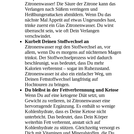
Zitronenwasser! Die Säure der Zitrone kann das
Verlangen nach Süßem verringern und
Heißhungerattacken abmildern. Wenn Du das
nächste Mal Appetit auf etwas Ungesundes hast,
trinke zuerst ein Glas Zitronenwasser. Du wirst
überrascht sein, wie oft Dein Verlangen
verschwindet.
Kurbelt Deinen Stoffwechsel an
Zitronenwasser regt den Stoffwechsel an, vor
allem, wenn Du es morgens auf nüchternen Magen
trinkst. Der Stoffwechselprozess wird dadurch
beschleunigt, was bedeutet, dass Du mehr
Kalorien verbrennst – sogar im Ruhezustand.
Zitronenwasser ist also ein einfacher Weg, um
Deinen Fettstoffwechsel langfristig auf
Hochtouren zu bringen.
Du bleibst in der Fettverbrennung und Ketose
Wenn Du auf eine ketogene Diät setzt, um
Gewicht zu verlieren, ist Zitronenwasser eine
hervorragende Ergänzung. Es enthält so wenige
Kohlenhydrate, dass es Deine Ketose nicht
unterbricht. Das bedeutet, dass Dein Körper
weiterhin Fett verbrennt, anstatt sich auf
Kohlenhydrate zu stützen. Gleichzeitig versorgt es
Dich mit Vitaminen und Mineralstoffen, die Du