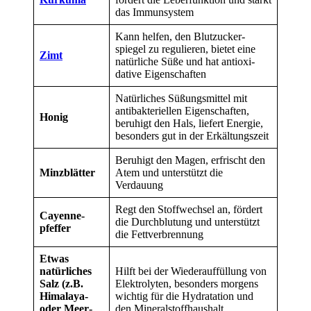
das Immunsystem
Kann helfen, den Blut­zucker­
spiegel zu regulieren, bietet eine
Zimt
natürliche Süße und hat antioxi­
dative Eigen­schaften
Natürliches Süßungs­mittel mit
antibak­teriellen Eigen­schaften,
Honig
beruhigt den Hals, liefert Energie,
besonders gut in der Erkältungs­zeit
Beruhigt den Magen, erfrischt den
Minz­blätter
Atem und unterstützt die
Verdauung
Regt den Stoffwechsel an, fördert
Cayenne­
die Durch­blutung und unterstützt
pfeffer
die Fett­verbrennung
Etwas
natürliches
Hilft bei der Wieder­auffüllung von
Salz (z.B.
Elektrolyten, besonders morgens
Himalaya-
wichtig für die Hydratation und
oder Meer­
den Mineral­stoff­haushalt