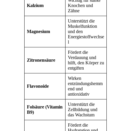
Wichtig für starke
Kalzium
Knochen und
Zähne
Unterstützt die
Muskelfunktion
Magnesium
und den
Energiestoffwechse
l
Fördert die
Verdauung und
Zitronensäure
hilft, den Körper zu
entgiften
Wirken
entzündungshemm
Flavonoide
end und
antioxidativ
Unterstützt die
Folsäure (Vitamin
Zellbildung und
B9)
das Wachstum
Fördert die
Hydratation und