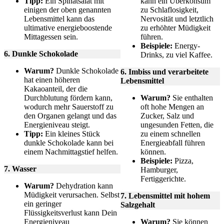
Tipp:
Ein Spinatsalat mit
kann ein Überkonsum
einigen der oben genannten
zu Schlaflosigkeit,
Lebensmittel kann das
Nervosität und letztlich
ultimative energieboostende
zu erhöhter Müdigkeit
Mittagessen sein.
führen.
Beispiele:
Energy-
6. Dunkle Schokolade
Drinks, zu viel Kaffee.
Warum?
Dunkle Schokolade
6. Imbiss und verarbeitete
hat einen höheren
Lebensmittel
Kakaoanteil, der die
Durchblutung fördern kann,
Warum?
Sie enthalten
wodurch mehr Sauerstoff zu
oft hohe Mengen an
den Organen gelangt und das
Zucker, Salz und
Energieniveau steigt.
ungesunden Fetten, die
Tipp:
Ein kleines Stück
zu einem schnellen
dunkle Schokolade kann bei
Energieabfall führen
einem Nachmittagstief helfen.
können.
Beispiele:
Pizza,
7. Wasser
Hamburger,
Fertiggerichte.
Warum?
Dehydration kann
Müdigkeit verursachen. Selbst
7. Lebensmittel mit hohem
ein geringer
Salzgehalt
Flüssigkeitsverlust kann Dein
Energieniveau
Warum?
Sie können