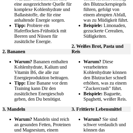
eine ausgezeichnete Quelle für
des Blutzuckerspiegels
komplexe Kohlenhydrate und
führen, gefolgt von
Ballaststoffe, die für eine
einem abrupten Abfall,
anhaltende Energie sorgen.
was zu Müdigkeit führt.
Tipp:
Probiere ein
Beispiele:
Limonaden,
Haferflocken-Frühstück mit
gezuckerte Cerealien,
Beeren und Nüssen für
Süßigkeiten.
zusätzliche Energie.
2. Weißes Brot, Pasta und
2. Bananen
Reis
Warum?
Bananen enthalten
Warum?
Diese
Kohlenhydrate, Kalium und
verarbeiteten
Vitamin B6, die alle zur
Kohlenhydrate können
Energieproduktion beitragen.
den Blutzucker schnell
Tipp:
Eine Banane vor dem
erhöhen, was zu einem
Training kann Dir den
“Zuckercrash” führt.
zusätzlichen Energieschub
Beispiele:
Baguette,
geben, den Du benötigst.
Spaghetti, weißer Reis.
3. Mandeln
3. Frittierte Lebensmittel
Warum?
Mandeln sind reich
Warum?
Sie sind
an gesunden Fetten, Proteinen
schwer verdaulich und
und Magnesium, einem
können das