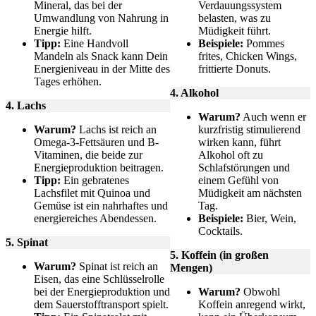
Mineral, das bei der
Verdauungssystem
Umwandlung von Nahrung in
belasten, was zu
Energie hilft.
Müdigkeit führt.
Tipp:
Eine Handvoll
Beispiele:
Pommes
Mandeln als Snack kann Dein
frites, Chicken Wings,
Energieniveau in der Mitte des
frittierte Donuts.
Tages erhöhen.
4. Alkohol
4. Lachs
Warum?
Auch wenn er
Warum?
Lachs ist reich an
kurzfristig stimulierend
Omega-3-Fettsäuren und B-
wirken kann, führt
Vitaminen, die beide zur
Alkohol oft zu
Energieproduktion beitragen.
Schlafstörungen und
Tipp:
Ein gebratenes
einem Gefühl von
Lachsfilet mit Quinoa und
Müdigkeit am nächsten
Gemüse ist ein nahrhaftes und
Tag.
energiereiches Abendessen.
Beispiele:
Bier, Wein,
Cocktails.
5. Spinat
5. Koffein (in großen
Warum?
Spinat ist reich an
Mengen)
Eisen, das eine Schlüsselrolle
bei der Energieproduktion und
Warum?
Obwohl
dem Sauerstofftransport spielt.
Koffein anregend wirkt,