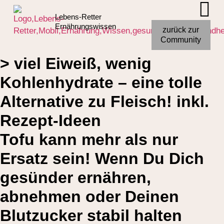
Lebens-Retter
Ernährungswissen
zurück zur
Gesund Abnehmen mit Tofu:
Community
> viel Eiweiß, wenig
Kohlenhydrate – eine tolle
Alternative zu Fleisch! inkl.
Rezept-Ideen
Tofu kann mehr als nur
Ersatz sein! Wenn Du Dich
gesünder ernähren,
abnehmen oder Deinen
Blutzucker stabil halten