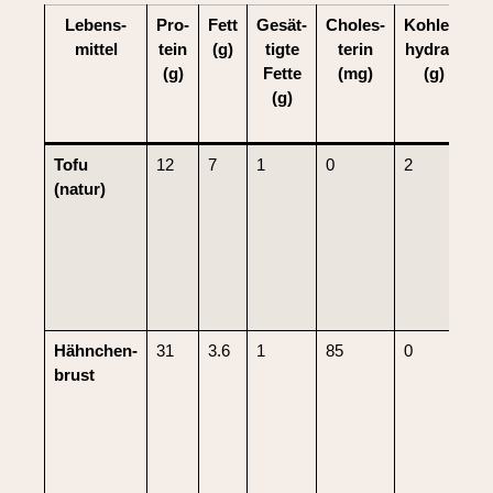
Lebens­
Pro­
Fett
Gesät­
Choles­
Kohlen­
B
mittel
tein
(g)
tigte
terin
hy­drate
l
(g)
Fette
(mg)
(g)
s
(g)
Tofu
12
7
1
0
2
1
(natur)
Hähnchen­
31
3.6
1
85
0
0
brust