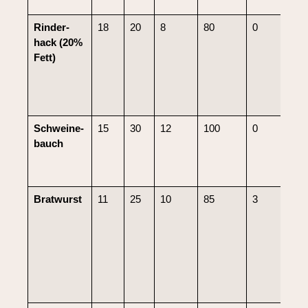
Rinder­
18
20
8
80
0
0
hack (20%
Fett)
Schweine­
15
30
12
100
0
0
bauch
Brat­wurst
11
25
10
85
3
0