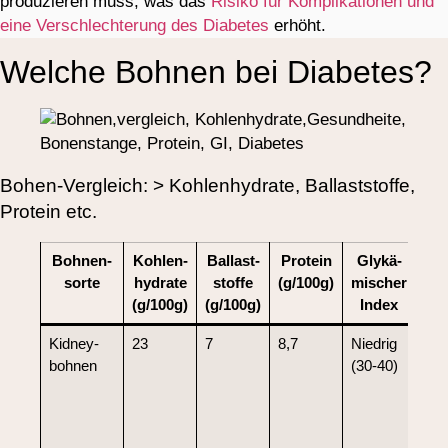
produzieren muss, was das
Risiko für Komplikationen und
eine Verschlechterung des Diabetes
erhöht.
Welche Bohnen bei Diabetes?
Bohen-Vergleich: > Kohlenhydrate, Ballaststoffe,
Protein etc.
Bohnen­
Kohlen­
Ballast­
Protein
Glykä­
sorte
hydrate
stoffe
(g/100g)
mischer
(g/100g)
(g/100g)
Index
Kidney­
23
7
8,7
Niedrig
Mag
bohnen
(30-40)
bei
Insu
stab
Blu