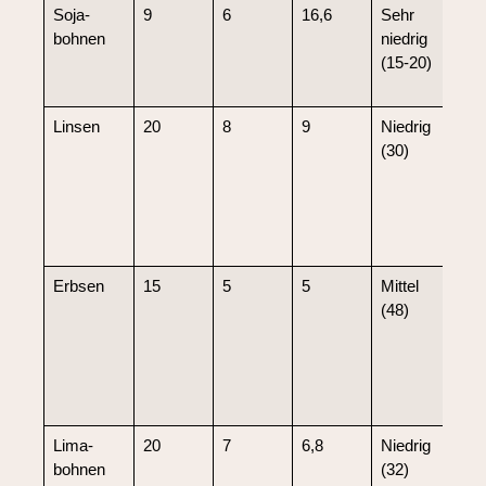
Soja­
9
6
16,6
Sehr
Prot
bohnen
niedrig
nied
(15-20)
für
kon
Linsen
20
8
9
Niedrig
Rei
(30)
sto
Pro
unt
Blu
kon
Erbsen
15
5
5
Mittel
Gut
(48)
stof
unt
Ver
Blu
reg
Lima­
20
7
6,8
Niedrig
Gut
bohnen
(32)
Kno