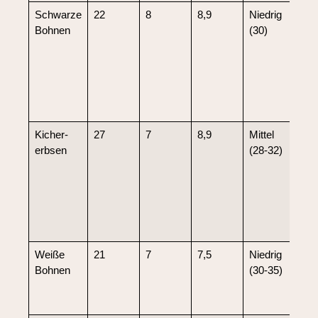
Schwarze
22
8
8,9
Niedrig
Ho
Bohnen
(30)
Ant
sen
oxi
Str
Blu
kon
Kicher­
27
7
8,9
Mittel
Hoh
erbsen
(28-32)
Bal
sorg
anh
Sät
reg
Blu
Weiße
21
7
7,5
Niedrig
Stab
Bohnen
(30-35)
Blut
förd
Ver