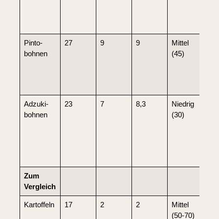
wec
stab
Blu
Pinto­
27
9
9
Mittel
Hoh
bohnen
(45)
Ball
ver
Blu
kon
Adzuki­
23
7
8,3
Niedrig
Rei
bohnen
(30)
dan
stab
zuc
unt
ges
Zum
Vergleich
Kartof­feln
17
2
2
Mittel
Ger
(50-70)
sto