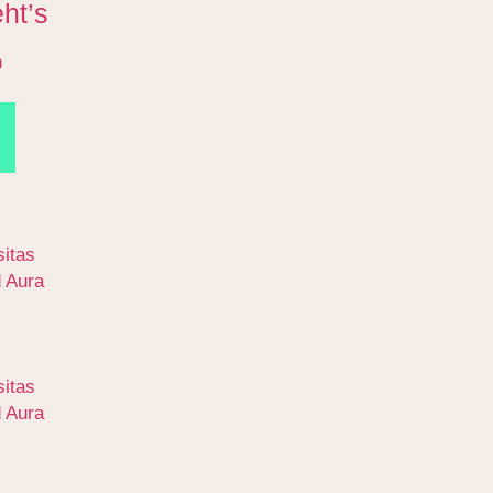
ht’s
n
itas
d Aura
itas
d Aura