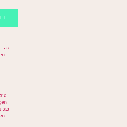
itas
en
rie
igen
itas
en