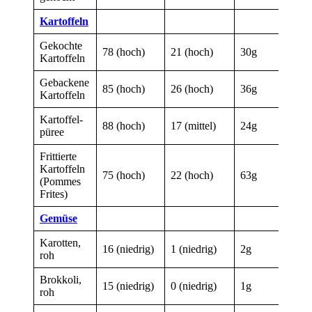
Kartoffeln
Gekochte
78 (hoch)
21 (hoch)
30g
Kartof­feln
Gebackene
85 (hoch)
26 (hoch)
36g
Kartof­feln
Kartoffel­
88 (hoch)
17 (mittel)
24g
püree
Frittierte
Kartof­feln
75 (hoch)
22 (hoch)
63g
(Pommes
Frites)
Gemüse
Karotten,
16 (niedrig)
1 (niedrig)
2g
roh
Brokkoli,
15 (niedrig)
0 (niedrig)
1g
roh