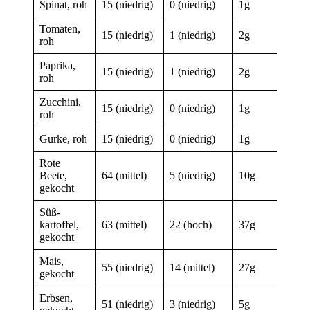
Spinat, roh
15 (niedrig)
0 (niedrig)
1g
Tomaten,
15 (niedrig)
1 (niedrig)
2g
roh
Paprika,
15 (niedrig)
1 (niedrig)
2g
roh
Zucchini,
15 (niedrig)
0 (niedrig)
1g
roh
Gurke, roh
15 (niedrig)
0 (niedrig)
1g
Rote
Beete,
64 (mittel)
5 (niedrig)
10g
gekocht
Süß­
kartoffel,
63 (mittel)
22 (hoch)
37g
gekocht
Mais,
55 (niedrig)
14 (mittel)
27g
gekocht
Erbsen,
51 (niedrig)
3 (niedrig)
5g