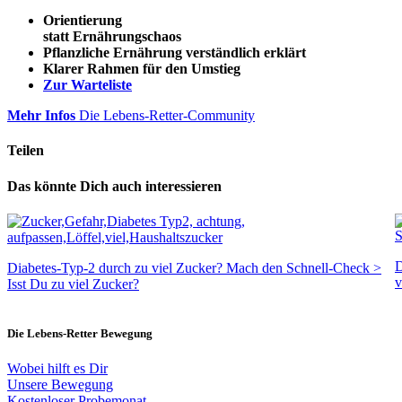
Orientierung
statt Ernährungschaos
Pflanzliche Ernährung verständlich erklärt
Klarer Rahmen für den Umstieg
Zur Warteliste
Mehr Infos
Die Lebens-Retter-Community
Teilen
Das könnte Dich auch interessieren
D
Diabetes-Typ-2 durch zu viel Zucker? Mach den Schnell-Check >
v
Isst Du zu viel Zucker?
Die Lebens-Retter Bewegung
Wobei hilft es Dir
Unsere Bewegung
Kostenloser Probemonat