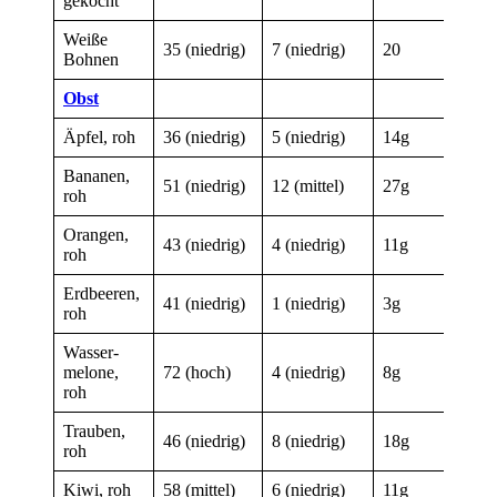
gekocht
Weiße
35 (niedrig)
7 (niedrig)
20
Bohnen
Obst
Äpfel, roh
36 (niedrig)
5 (niedrig)
14g
Bananen,
51 (niedrig)
12 (mittel)
27g
roh
Orangen,
43 (niedrig)
4 (niedrig)
11g
roh
Erd­beeren,
41 (niedrig)
1 (niedrig)
3g
roh
Wasser­
melone,
72 (hoch)
4 (niedrig)
8g
roh
Trauben,
46 (niedrig)
8 (niedrig)
18g
roh
Kiwi, roh
58 (mittel)
6 (niedrig)
11g