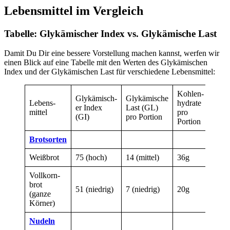
Lebensmittel im Vergleich
Tabelle: Glykämischer Index vs. Glykämische Last
Damit Du Dir eine bessere Vorstellung machen kannst, werfen wir
einen Blick auf eine Tabelle mit den Werten des Glykämischen
Index und der Glykämischen Last für verschiedene Lebensmittel:
Kohlen­
Glykämisch­
Glykämische
Lebens­
hydrate
er Index
Last (GL)
mittel
pro
(GI)
pro Portion
Portion
Brotsorten
Weißbrot
75 (hoch)
14 (mittel)
36g
Vollkorn­
brot
51 (niedrig)
7 (niedrig)
20g
(ganze
Körner)
Nudeln