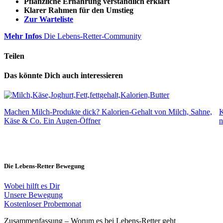
Pflanzliche Ernährung verständlich erklärt
Klarer Rahmen für den Umstieg
Zur Warteliste
Mehr Infos
Die Lebens-Retter-Community
Teilen
Das könnte Dich auch interessieren
Machen Milch-Produkte dick? Kalorien-Gehalt von Milch, Sahne,
K
Käse & Co. Ein Augen-Öffner
n
Die Lebens-Retter Bewegung
Wobei hilft es Dir
Unsere Bewegung
Kostenloser Probemonat
Zusammenfassung – Worum es bei Lebens-Retter geht