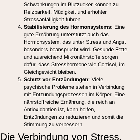
Schwankungen im Blutzucker können zu
Reizbarkeit, Müdigkeit und erhöhter
Stressanfälligkeit führen.
Stabilisierung des Hormonsystems:
Eine
gute Ernährung unterstützt auch das
Hormonsystem, das unter Stress und Angst
besonders beansprucht wird. Gesunde Fette
und ausreichend Mikronährstoffe sorgen
dafür, dass Stresshormone wie Cortisol, im
Gleichgewicht bleiben.
Schutz vor Entzündungen:
Viele
psychische Probleme stehen in Verbindung
mit Entzündungsprozessen im Körper. Eine
nährstoffreiche Ernährung, die reich an
Antioxidantien ist, kann helfen,
Entzündungen zu reduzieren und somit die
Stimmung zu verbessern.
Die Verbindung von Stress,