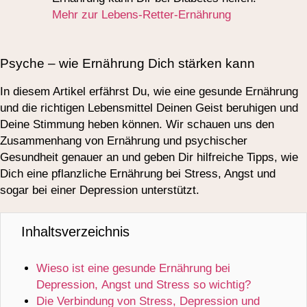
Mehr zur Lebens-Retter-Ernährung
Psyche – wie Ernährung Dich stärken kann
In diesem Artikel erfährst Du, wie eine gesunde Ernährung
und die richtigen Lebensmittel Deinen Geist beruhigen und
Deine Stimmung heben können. Wir schauen uns den
Zusammenhang von Ernährung und psychischer
Gesundheit genauer an und geben Dir hilfreiche Tipps, wie
Dich eine pflanzliche Ernährung bei Stress, Angst und
sogar bei einer Depression unterstützt.
Inhaltsverzeichnis
Wieso ist eine gesunde Ernährung bei
Depression, Angst und Stress so wichtig?
Die Verbindung von Stress, Depression und