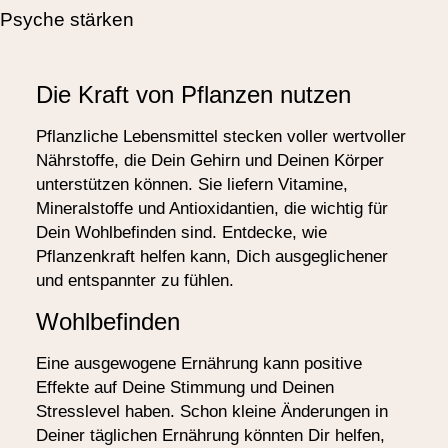
Psyche stärken
Die Kraft von Pflanzen nutzen
Pflanzliche Lebensmittel stecken voller wertvoller
Nährstoffe, die Dein Gehirn und Deinen Körper
unterstützen können. Sie liefern Vitamine,
Mineralstoffe und Antioxidantien, die wichtig für
Dein Wohlbefinden sind. Entdecke, wie
Pflanzenkraft helfen kann, Dich ausgeglichener
und entspannter zu fühlen.
Wohlbefinden
Eine ausgewogene Ernährung kann positive
Effekte auf Deine Stimmung und Deinen
Stresslevel haben. Schon kleine Änderungen in
Deiner täglichen Ernährung könnten Dir helfen,