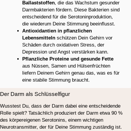
Ballaststoffen
, die das Wachstum gesunder
Darmbakterien fördern. Diese Bakterien sind
entscheidend für die Serotoninproduktion,
die wiederum Deine Stimmung beeinflusst.
Antioxidantien in pflanzlichen
Lebensmitteln
schützen Dein Gehirn vor
Schäden durch oxidativen Stress, der
Depression und Angst verstärken kann.
Pflanzliche Proteine und gesunde Fette
aus Nüssen, Samen und Hülsenfrüchten
liefern Deinem Gehirn genau das, was es für
eine stabile Stimmung braucht.
Der Darm als Schlüsselfigur
Wusstest Du, dass der Darm dabei eine entscheidende
Rolle spielt? Tatsächlich produziert der Darm etwa 90 %
des körpereigenen Serotonins, einem wichtigen
Neurotransmitter, der für Deine Stimmung zuständig ist.