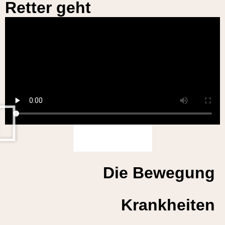
Retter geht
Dabei sein
Die Bewegung
Krankheiten