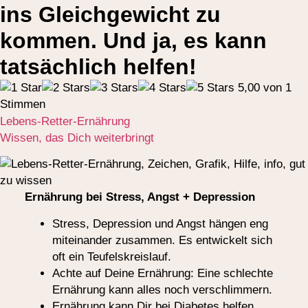
ins Gleichgewicht zu
kommen. Und ja, es kann
tatsächlich helfen!
5,00 von 1
Stimmen
Lebens-Retter-Ernährung
Wissen, das Dich weiterbringt
Ernährung bei Stress, Angst + Depression
Stress, Depression und Angst hängen eng
miteinander zusammen. Es entwickelt sich
oft ein Teufelskreislauf.
Achte auf Deine Ernährung: Eine schlechte
Ernährung kann alles noch verschlimmern.
Ernährung kann Dir bei Diabetes helfen.