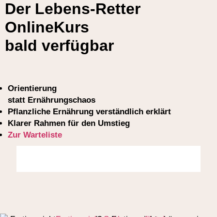
Der Lebens-Retter
OnlineKurs
bald verfügbar
Orientierung
statt Ernährungschaos
Pflanzliche Ernährung verständlich erklärt
Klarer Rahmen für den Umstieg
Zur Warteliste
Mehr Infos
Die Lebens-Retter-Community