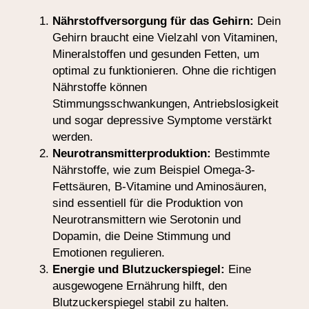
Nährstoffversorgung für das Gehirn:
Dein
Gehirn braucht eine Vielzahl von Vitaminen,
Mineralstoffen und gesunden Fetten, um
optimal zu funktionieren. Ohne die richtigen
Nährstoffe können
Stimmungsschwankungen, Antriebslosigkeit
und sogar depressive Symptome verstärkt
werden.
Neurotransmitterproduktion:
Bestimmte
Nährstoffe, wie zum Beispiel Omega-3-
Fettsäuren, B-Vitamine und Aminosäuren,
sind essentiell für die Produktion von
Neurotransmittern wie Serotonin und
Dopamin, die Deine Stimmung und
Emotionen regulieren.
Energie und Blutzuckerspiegel:
Eine
ausgewogene Ernährung hilft, den
Blutzuckerspiegel stabil zu halten.