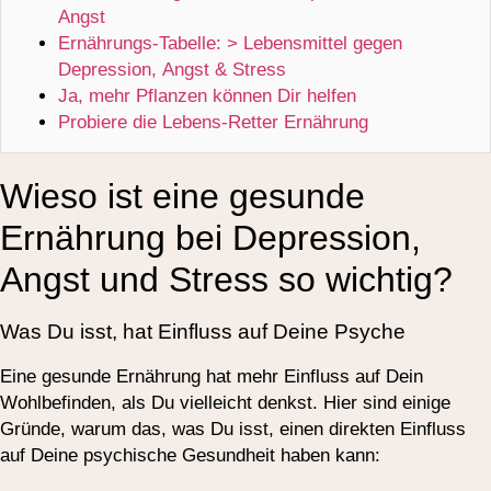
Angst
Ernährungs-Tabelle: > Lebensmittel gegen
Depression, Angst & Stress
Ja, mehr Pflanzen können Dir helfen
Probiere die Lebens-Retter Ernährung
Wieso ist eine gesunde
Ernährung bei Depression,
Angst und Stress so wichtig?
Was Du isst, hat Einfluss auf Deine Psyche
Eine gesunde Ernährung hat mehr Einfluss auf Dein
Wohlbefinden, als Du vielleicht denkst. Hier sind einige
Gründe, warum das, was Du isst, einen direkten Einfluss
auf Deine psychische Gesundheit haben kann: