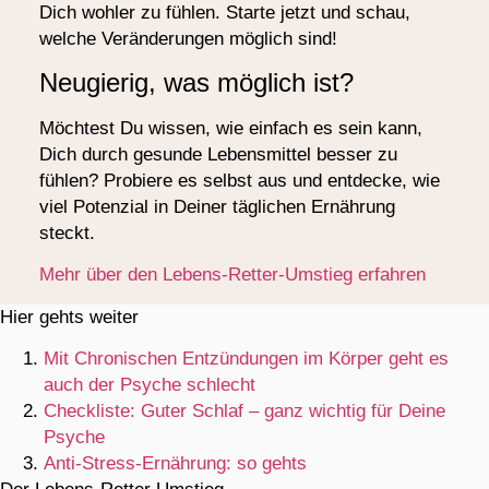
Dich wohler zu fühlen. Starte jetzt und schau,
welche Veränderungen möglich sind!
Neugierig, was möglich ist?
Möchtest Du wissen, wie einfach es sein kann,
Dich durch gesunde Lebensmittel besser zu
fühlen? Probiere es selbst aus und entdecke, wie
viel Potenzial in Deiner täglichen Ernährung
steckt.
Mehr über den Lebens-Retter-Umstieg erfahren
Hier gehts weiter
Mit Chronischen Entzündungen im Körper geht es
auch der Psyche schlecht
Checkliste: Guter Schlaf – ganz wichtig für Deine
Psyche
Anti-Stress-Ernährung: so gehts