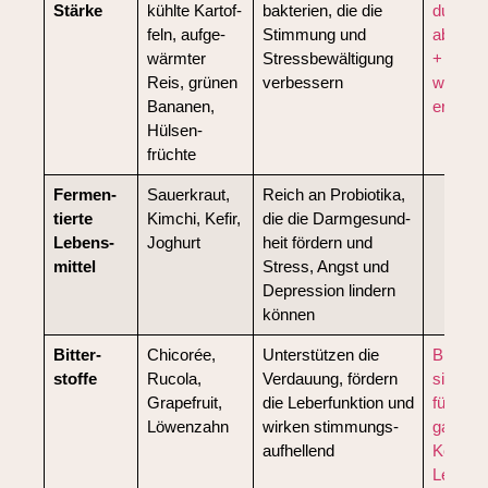
Stärke
kühlte Kartof­
bakterien, die die
durch
feln, aufge­
Stim­mung und
abkühl
wärmter
Stress­bewältigung
+ auf­
Reis, grünen
verbes­sern
wärme
Bananen,
erhöhe
Hülsen­
früchte
Fermen­
Sauer­kraut,
Reich an Probiotika,
tierte
Kimchi, Kefir,
die die Darm­gesund­
Lebens­
Jo­ghurt
heit fördern und
mittel
Stress, Angst und
Depres­sion lindern
können
Bitter­
Chicorée,
Unter­stützen die
Bitter­st
stoffe
Rucola,
Verdau­ung, fördern
sind gut
Grape­fruit,
die Leber­funktion und
für den
Löwen­zahn
wirken stim­mungs­
ganzen
aufhel­lend
Körper
Lebens