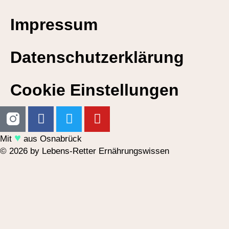
Impressum
Datenschutzerklärung
Cookie Einstellungen
♥︎
Mit
aus Osnabrück
© 2026 by Lebens-Retter Ernährungswissen