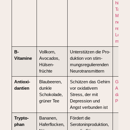
hilft +
Tabelle
Mag­
nesium
reiche-
Lebens
mittel
B-
Voll­korn,
Unterstützen die Pro­
Vitamine
Avo­cados,
duktion von stim­
Hülsen­
mungs­regulieren­den
früchte
Neuro­transmit­tern
Antioxi­
Blau­beeren,
Schützen das Gehirn
Gute
dantien
dunkle
vor oxidativem
Antioxi­
Schoko­lade,
Stress, der mit
dantien
grüner Tee
Depres­sion und
Pulver
Angst verbunden ist
Trypto­
Bananen,
Fördert die
phan
Hafer­flocken,
Serotonin­produktion,