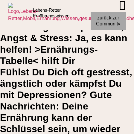
Lebens-Retter
Ernährungswissen
zurück zur
Ernährung bei Depression,
Community
Angst & Stress: Ja, es kann
helfen! >Ernährungs-
Tabelle< hilft Dir
Fühlst Du Dich oft gestresst,
ängstlich oder kämpfst Du
mit Depressionen? Gute
Nachrichten: Deine
Ernährung kann der
Schlüssel sein, um wieder