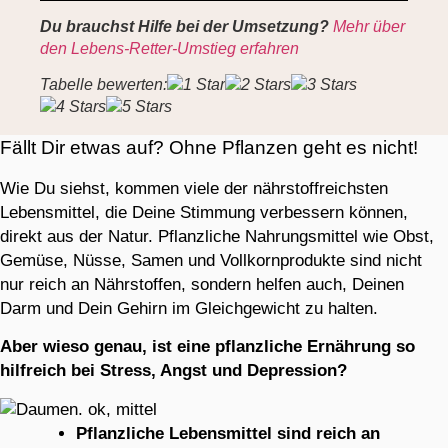
Du brauchst Hilfe bei der Umsetzung?
Mehr über
den Lebens-Retter-Umstieg erfahren
Tabelle bewerten:
Fällt Dir etwas auf? Ohne Pflanzen geht es nicht!
Wie Du siehst, kommen viele der nährstoffreichsten
Lebensmittel, die Deine Stimmung verbessern können,
direkt aus der Natur. Pflanzliche Nahrungsmittel wie Obst,
Gemüse, Nüsse, Samen und Vollkornprodukte sind nicht
nur reich an Nährstoffen, sondern helfen auch, Deinen
Darm und Dein Gehirn im Gleichgewicht zu halten.
Aber wieso genau, ist eine pflanzliche Ernährung so
hilfreich bei Stress, Angst und Depression?
Pflanzliche Lebensmittel sind reich an