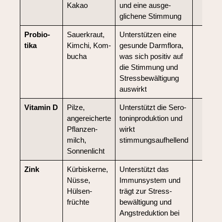
Kakao
und eine ausge­
glichene Stim­mung
Probio­
Sauer­kraut,
Unter­stützen eine
tika
Kimchi, Kom­
gesunde Darm­flora,
bucha
was sich positiv auf
die Stim­mung und
Stress­bewältigung
auswirkt
Vitamin D
Pilze,
Unterstützt die Sero­
angereicherte
tonin­produktion und
Pflanzen­
wirkt
milch,
stimmungsaufhellend
Sonnen­licht
Zink
Kürbis­kerne,
Unter­stützt das
Nüsse,
Immun­system und
Hülsen­
trägt zur Stress­
früchte
bewältigung und
Angst­reduktion bei