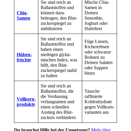
Sie sind reich an
Mische Chia-
Ballast­stoffen und
Samen in
Chia-
können dazu
Deinen
Samen
beitragen, den Blut­
Smoothie,
zuckers­piegel zu
Joghurt oder
stabilisieren
Haferbrei
Sie sind reich an
Füge Linsen,
Ballast­stoffen und
Kicher­erbsen
haben einen
oder schwarze
Hülsen­
niedrigen glykä­
Bohnen zu
früchte
mischen Index, was
Deinen Salaten
hilft, den Blut­
oder Suppen
zucker­spiegel stabil
hinzu
zu halten
Sie sind reich an
Ballast­stoffen, die
Tausche
die Verdau­ung
raffinierte
Vollkorn­
verlang­samen und
Kohlen­hydrate
produkte
einen schnellen
gegen Vollkorn­
Anstieg des Blut­
varianten aus
zuckers verhindern
Du brauchst Hilfe bei der Umsetzung?
Mehr über