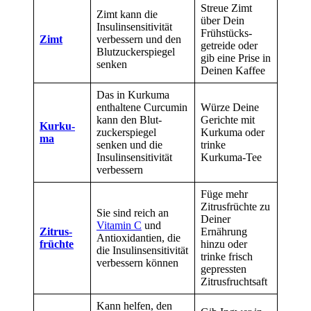
Streue Zimt
Zimt kann die
über Dein
Insulin­sensitivität
Frühstücks­
Zimt
verbessern und den
getreide oder
Blut­zucker­spiegel
gib eine Prise in
senken
Deinen Kaffee
Das in Kurkuma
enthaltene Curcumin
Würze Deine
kann den Blut­
Gerichte mit
Kurku­
zucker­spiegel
Kurkuma oder
ma
senken und die
trinke
Insulin­sensitivität
Kurkuma-Tee
verbessern
Füge mehr
Zitrus­früchte zu
Sie sind reich an
Deiner
Vitamin C
und
Zitrus­
Ernährung
Antioxidantien, die
früchte
hinzu oder
die Insulin­sensitivität
trinke frisch
verbessern können
gepressten
Zitrus­fruchtsaft
Kann helfen, den