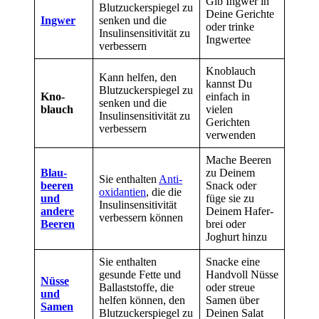
Gib Ingwer in
Blut­zucker­spiegel zu
Deine Gerichte
Ingwer
senken und die
oder trinke
Insulin­sensitivität zu
Ingwertee
verbessern
Kno­blauch
Kann helfen, den
kannst Du
Blut­zucker­spiegel zu
Kno­
einfach in
senken und die
blauch
vielen
Insulin­sensitivität zu
Gerichten
verbessern
verwenden
Mache Beeren
Blau­
zu Deinem
Sie enthalten
Anti­
beeren
Snack oder
oxi­dantien
, die die
und
füge sie zu
Insulin­sensitivität
andere
Deinem Hafer­
verbessern können
Beeren
brei oder
Joghurt hinzu
Sie enthalten
Snacke eine
gesunde Fette und
Handvoll Nüsse
Nüsse
Ballast­stoffe, die
oder streue
und
helfen können, den
Samen über
Samen
Blut­zucker­spiegel zu
Deinen Salat