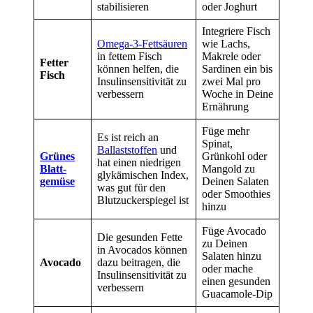
stabilisieren
oder Joghurt
Integriere Fisch
Omega-3-Fettsäuren
wie Lachs,
in fettem Fisch
Makrele oder
Fetter
können helfen, die
Sardinen ein bis
Fisch
Insulin­sensitivität zu
zwei Mal pro
verbessern
Woche in Deine
Ernährung
Füge mehr
Es ist reich an
Spinat,
Ballast­stoffen
und
Grünes
Grünkohl oder
hat einen niedrigen
Blatt­
Mangold zu
glykämischen Index,
gemüse
Deinen Salaten
was gut für den
oder Smoothies
Blutzucker­spiegel ist
hinzu
Füge Avocado
Die gesunden Fette
zu Deinen
in Avocados können
Salaten hinzu
Avocado
dazu beitragen, die
oder mache
Insulin­sensitivität zu
einen gesunden
verbessern
Guacamole-Dip