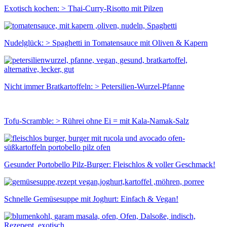
Exotisch kochen: > Thai-Curry-Risotto mit Pilzen
Nudelglück: > Spaghetti in Tomatensauce mit Oliven & Kapern
Nicht immer Bratkartoffeln: > Petersilien-Wurzel-Pfanne
Tofu-Scramble: > Rührei ohne Ei = mit Kala-Namak-Salz
Gesunder Portobello Pilz-Burger: Fleischlos & voller Geschmack!
Schnelle Gemüsesuppe mit Joghurt: Einfach & Vegan!