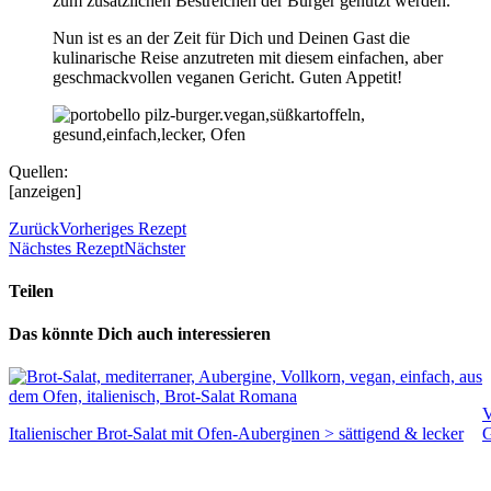
zum zusätzlichen Bestreichen der Burger genutzt werden.
Nun ist es an der Zeit für Dich und Deinen Gast die
kulinarische Reise anzutreten mit diesem einfachen, aber
geschmackvollen veganen Gericht. Guten Appetit!
Quellen:
[anzeigen]
Zurück
Vorheriges Rezept
Nächstes Rezept
Nächster
Teilen
Das könnte Dich auch interessieren
V
Italienischer Brot-Salat mit Ofen-Auberginen > sättigend & lecker
G