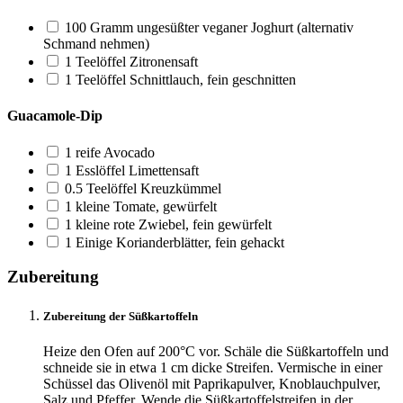
100
Gramm ungesüßter veganer Joghurt
(alternativ
Schmand nehmen)
1
Teelöffel Zitronensaft
1
Teelöffel Schnittlauch, fein geschnitten
Guacamole-Dip
1
reife Avocado
1
Esslöffel Limettensaft
0.5
Teelöffel Kreuzkümmel
1
kleine Tomate, gewürfelt
1
kleine rote Zwiebel, fein gewürfelt
1
Einige Korianderblätter, fein gehackt
Zubereitung
Zubereitung der Süßkartoffeln
Heize den Ofen auf 200°C vor. Schäle die Süßkartoffeln und
schneide sie in etwa 1 cm dicke Streifen. Vermische in einer
Schüssel das Olivenöl mit Paprikapulver, Knoblauchpulver,
Salz und Pfeffer. Wende die Süßkartoffelstreifen in der