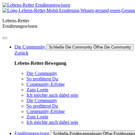
Zum
Inhalt
springen
Lebens-Retter
Ernährungswissen
Die Community
Schließe Die Community
Öffne Die Community
Zurück
Lebens-Retter-Bewegung
Die Community
So profitierst Du
Community-Erfolge
Zum Login
Ich möchte auch dabei sein
Die Community
So profitierst Du
Community-Erfolge
Zum Login
Ich möchte auch dabei sein
Ernährungswissen
Schließe Ernährungswissen
Öffne Ernährungs