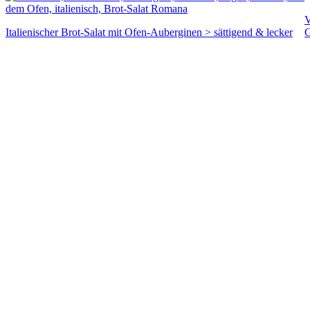
V
Italienischer Brot-Salat mit Ofen-Auberginen > sättigend & lecker
G