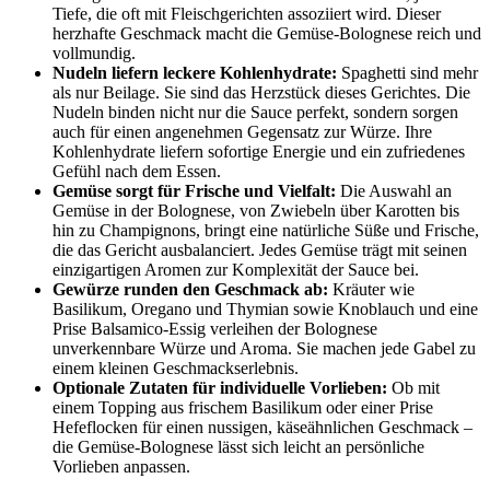
Tiefe, die oft mit Fleischgerichten assoziiert wird. Dieser
herzhafte Geschmack macht die Gemüse-Bolognese reich und
vollmundig.
Nudeln liefern leckere Kohlenhydrate:
Spaghetti sind mehr
als nur Beilage. Sie sind das Herzstück dieses Gerichtes. Die
Nudeln binden nicht nur die Sauce perfekt, sondern sorgen
auch für einen angenehmen Gegensatz zur Würze. Ihre
Kohlenhydrate liefern sofortige Energie und ein zufriedenes
Gefühl nach dem Essen.
Gemüse sorgt für Frische und Vielfalt:
Die Auswahl an
Gemüse in der Bolognese, von Zwiebeln über Karotten bis
hin zu Champignons, bringt eine natürliche Süße und Frische,
die das Gericht ausbalanciert. Jedes Gemüse trägt mit seinen
einzigartigen Aromen zur Komplexität der Sauce bei.
Gewürze runden den Geschmack ab:
Kräuter wie
Basilikum, Oregano und Thymian sowie Knoblauch und eine
Prise Balsamico-Essig verleihen der Bolognese
unverkennbare Würze und Aroma. Sie machen jede Gabel zu
einem kleinen Geschmackserlebnis.
Optionale Zutaten für individuelle Vorlieben:
Ob mit
einem Topping aus frischem Basilikum oder einer Prise
Hefeflocken für einen nussigen, käseähnlichen Geschmack –
die Gemüse-Bolognese lässt sich leicht an persönliche
Vorlieben anpassen.