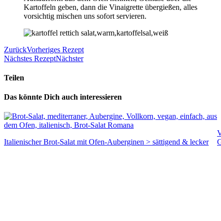
Kartoffeln geben, dann die Vinaigrette übergießen, alles
vorsichtig mischen uns sofort servieren.
Zurück
Vorheriges Rezept
Nächstes Rezept
Nächster
Teilen
Das könnte Dich auch interessieren
V
Italienischer Brot-Salat mit Ofen-Auberginen > sättigend & lecker
G