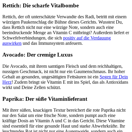
Rettich: Die scharfe Vitalbombe
Rettich, der oft unterschätzte Verwandte des Radi, betritt mit einem
würzigen Paukenschlag die Bühne dieses Gerichts. Wusstest Du,
dass Rettich nicht nur eine würzige Note, sondern auch eine
beeindruckende Menge an Vitamin C mitbringt? Außerdem liefert er
Schwefelverbindungen, die sich
positiv auf die Verdauung
auswirken
und das Immunsystem anfeuern.
Avocado: Der cremige Luxus
Die Avocado, mit ihrem samtigen Fleisch und dem reichhaltigen,
nussigen Geschmack, ist nicht nur ein Gaumenschmaus. Ihr hoher
Gehalt an gesunden, ungesättigten Fettsäuren ist ein
Segen für Dein
Herz
! Zudem bringt sie Vitamin E mit ins Spiel, das als Antioxidans
wirkt und Deine Zellen schützt.
Paprika: Der süße Vitaminlieferant
Mit ihrer süßen, knackigen Textur bereichert die rote Paprika nicht
nur den Salat um eine frische Note, sondern pumpt auch eine
kräftige Dosis an Vitamin A und C in das Gericht. Diese Vitamine
sind essentiell für eine gesunde Haut und starke Abwehrkräfte. Ihr
leuchtendes Rot ist nicht nur eine Augenweide, sondern auch ein